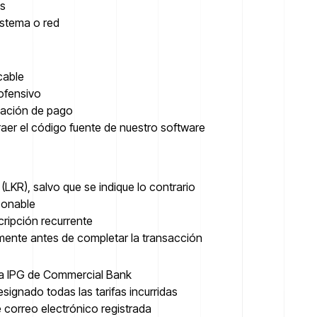
es
istema o red
icable
ofensivo
rmación de pago
traer el código fuente de nuestro software
(LKR), salvo que se indique lo contrario
zonable
ripción recurrente
amente antes de completar la transacción
la IPG de Commercial Bank
ignado todas las tarifas incurridas
 correo electrónico registrada